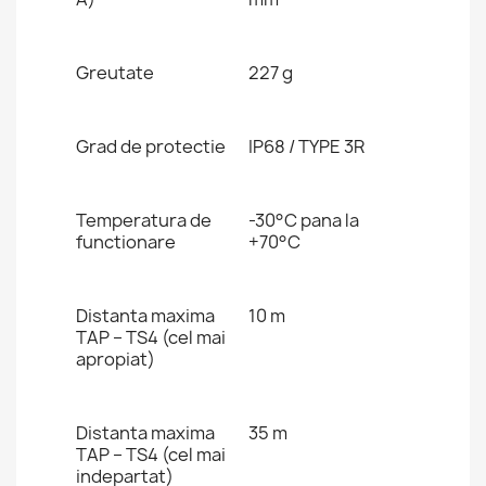
Greutate
227 g
Grad de protectie
IP68 / TYPE 3R
Temperatura de
-30°C pana la
functionare
+70°C
Distanta maxima
10 m
TAP – TS4 (cel mai
apropiat)
Distanta maxima
35 m
TAP – TS4 (cel mai
indepartat)