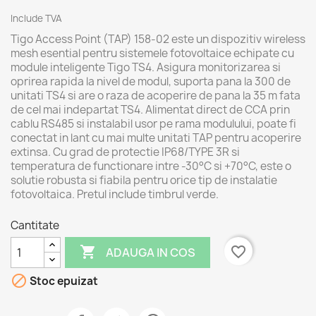
Include TVA
Tigo Access Point (TAP) 158-02 este un dispozitiv wireless
mesh esential pentru sistemele fotovoltaice echipate cu
module inteligente Tigo TS4. Asigura monitorizarea si
oprirea rapida la nivel de modul, suporta pana la 300 de
unitati TS4 si are o raza de acoperire de pana la 35 m fata
de cel mai indepartat TS4. Alimentat direct de CCA prin
cablu RS485 si instalabil usor pe rama modulului, poate fi
conectat in lant cu mai multe unitati TAP pentru acoperire
extinsa. Cu grad de protectie IP68/TYPE 3R si
temperatura de functionare intre -30°C si +70°C, este o
solutie robusta si fiabila pentru orice tip de instalatie
fotovoltaica. Pretul include timbrul verde.
Cantitate

favorite_border
ADAUGA IN COS

Stoc epuizat