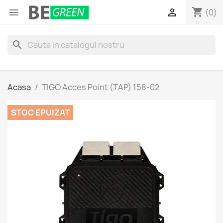
shopping_cart


(0)
search
Acasa
TIGO Acces Point (TAP) 158-02
STOC EPUIZAT