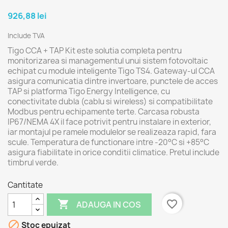
926,88 lei
Include TVA
Tigo CCA + TAP Kit este solutia completa pentru
monitorizarea si managementul unui sistem fotovoltaic
echipat cu module inteligente Tigo TS4. Gateway-ul CCA
asigura comunicatia dintre invertoare, punctele de acces
TAP si platforma Tigo Energy Intelligence, cu
conectivitate dubla (cablu si wireless) si compatibilitate
Modbus pentru echipamente terte. Carcasa robusta
IP67/NEMA 4X il face potrivit pentru instalare in exterior,
iar montajul pe ramele modulelor se realizeaza rapid, fara
scule. Temperatura de functionare intre -20°C si +85°C
asigura fiabilitate in orice conditii climatice. Pretul include
timbrul verde.
Cantitate

favorite_border
ADAUGA IN COS

Stoc epuizat