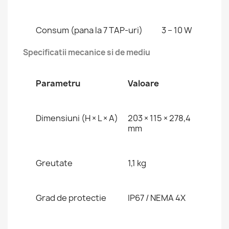
Consum (pana la 7 TAP-uri)
3 – 10 W
Specificatii mecanice si de mediu
Parametru
Valoare
Dimensiuni (H × L × A)
203 × 115 × 278,4
mm
Greutate
1,1 kg
Grad de protectie
IP67 / NEMA 4X